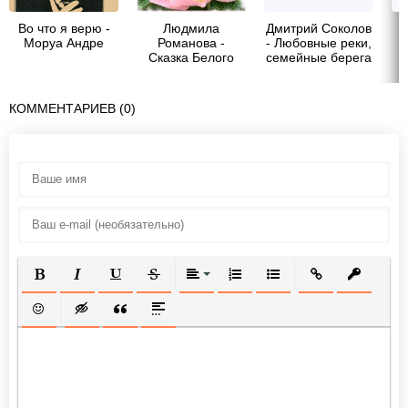
Во что я верю -
Людмила
Дмитрий Соколов
Моруа Андре
Романова -
- Любовные реки,
Н
Сказка Белого
семейные берега
Облака
(Архетипические
сюжеты семьи и
рода)
КОММЕНТАРИЕВ (0)
ПОЛУЖИРНЫЙ
КУРСИВ
ПОДЧЕРКНУТЫЙ
ЗАЧЕРКНУТЫЙ
ВЫРАВНИВАНИЕ
НУМЕРОВАННЫЙ СПИСОК
МАРКИРОВАННЫЙ СП
ВСТАВИТЬ ССЫ
ВСТАВИТ
ВСТАВИТЬ СМАЙЛИК
ВСТАВКА СКРЫТОГО ТЕКСТА
ВСТАВКА ЦИТАТЫ
ВСТАВКА СПОЙЛЕРА