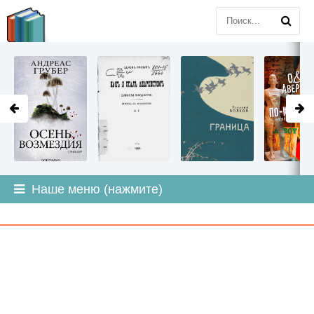
LITMIR
.ORG
Наше меню (нажмите)