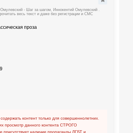
 Омулевский - Шаг за шагом, Иннокентий Омулевский .
рочитать весь текст и даже без регистрации и СМС
ассическая проза
9
 содержать контент только для совершеннолетних.
х просмотр данного контента
СТРОГО
ге присутствует наличие пропаганды ЛГБТ и