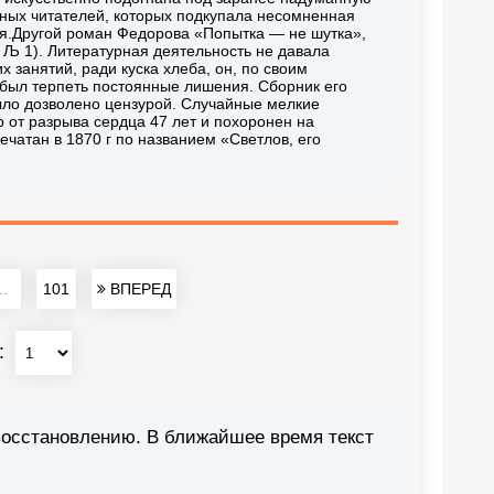
нных читателей, которых подкупала несомненная
оя.Другой роман Федорова «Попытка — не шутка»,
 Љ 1). Литературная деятельность не давала
х занятий, ради куска хлеба, он, по своим
 был терпеть постоянные лишения. Сборник его
было дозволено цензурой. Случайные мелкие
 от разрыва сердца 47 лет и похоронен на
чатан в 1870 г по названием «Светлов, его
..
101
ВПЕРЕД
:
восстановлению. В ближайшее время текст