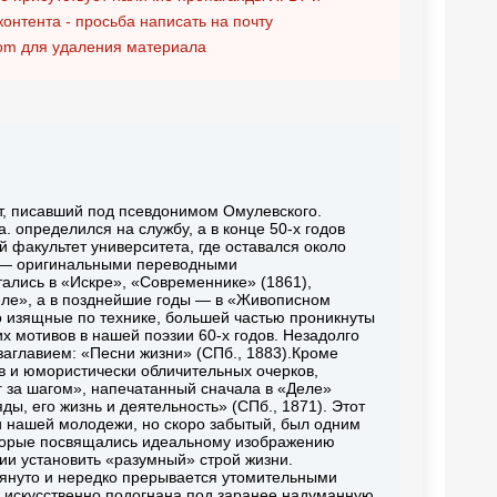
контента - просьба написать на почту
om
для удаления материала
т, писавший под псевдонимом Омулевского.
а. определился на службу, а в конце 50-х годов
 факультет университета, где оставался около
ть — оригинальными переводными
ались в «Искре», «Современнике» (1861),
еле», а в позднейшие годы — в «Живописном
 изящные по технике, большей частью проникнуты
х мотивов в нашей поэзии 60-х годов. Незадолго
заглавием: «Песни жизни» (СПб., 1883).Кроме
в и юмористически обличительных очерков,
 за шагом», напечатанный сначала в «Деле»
яды, его жизнь и деятельность» (СПб., 1871). Этот
 нашей молодежи, но скоро забытый, был одним
которые посвящались идеальному изображению
ии установить «разумный» строй жизни.
тянуто и нередко прерывается утомительными
в искусственно подогнана под заранее надуманную