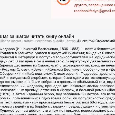
другого, запрещенного 
readbookfedya@gmail.c
Шаг за шагом читать книгу онлайн
Шаг за шагом - читать бесплатно онлайн , автор
Иннокентий Омулевский
Федоров (Иннокентий Васильевич, 1836–1883) — поэт и беллетрис
Родился в Камчатке, учился в иркутской гимназии; выйдя из 6 класс
приехал в Петербург и поступил вольнослушателем на юридический
двух лет. В это время он и начал свою литературную деятельнос
(преимущественно из Сырокомли) стихотворениями, которые печат
«Русском Слове», «Веке», «Женском Вестнике», особенно же в «Д
Обозрении» и «Наблюдателе». Стихотворения Федорова, довольно
той «гражданской скорбью», которая была одним из господствующи
до его смерти они были собраны в довольно объемистый том, под 
стихотворений, Федорову, принадлежит несколько мелких рассказо
напечатанных преимущественно в «Искре», и большой роман «Шаг
(1870), а затем изданный особо, под заглавием: «Светлов, его взгл
роман, пользовавшийся одно время большой популярностью среди
из тех «программных» произведений беллетристики 60-х годов, 
«новых людей» в их борьбе с старыми предрассудками и стремлен
Художественных достоинств в нем нет никаких: повествование рас
рассуждениями теоретического характера; большая часть эпизодо