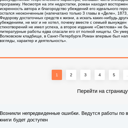
программу. Несмотря на эти недостатки, роман находил восторже
искренность автора и благородство убеждений его идеального гер
остался неоконченным (напечатано только 3 главы в «Деле», 1873,
Федорову достаточных средств к жизни, а искать каких-нибудь други
убеждениям, не мог и не хотел, почему вместе с семьей вынужден
стихотворений не имел успеха, а второе издание «Светлова» не 
литературные работы едва спасали его от полной нищеты. Он умер
Волковском кладбище, в Санкт-Петербурге.Роман впервые был напе
взгляды, характер и деятельность».
1
2
3
4
5
.
Перейти на страницу
Возникли непредвиденные ошибки. Ведутся работы по 
книги будет доступен