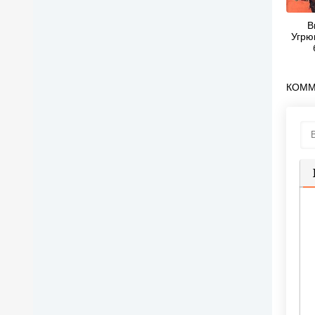
В
Угрю
КОММ
П