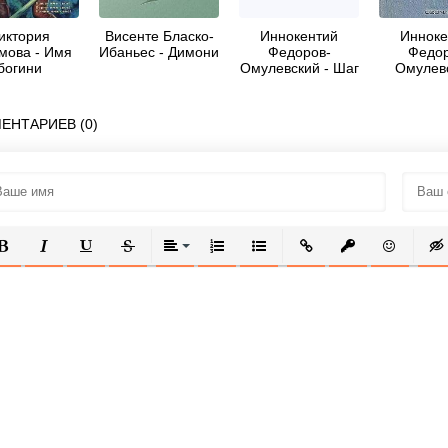
иктория
Висенте Бласко-
Иннокентий
Инноке
мова - Имя
Ибаньес - Димони
Федоров-
Федор
богини
Омулевский - Шаг
Омулевс
за шагом
Проз
публици
ЕНТАРИЕВ (0)
ОЛУЖИРНЫЙ
КУРСИВ
ПОДЧЕРКНУТЫЙ
ЗАЧЕРКНУТЫЙ
ВЫРАВНИВАНИЕ
НУМЕРОВАННЫЙ СПИСОК
МАРКИРОВАННЫЙ СПИСОК
ВСТАВИТЬ ССЫЛКУ
ВСТАВИТЬ ЗАЩ
ВСТАВИТЬ
ВСТ