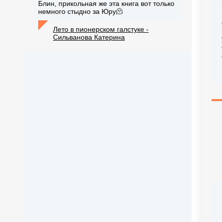
Блин, прикольная же эта книга вот только
немного стыдно за Юру🫠
Лето в пионерском галстуке -
Сильванова Катерина