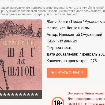
нашем литературном портале можно бесплатно читать книгу Иннокентий
р: Русская классическая проза. Онлайн библиотека дает возможность п
тверждения на нашем литературном портале litmir.org.
Жанр:
Книги
/
Проза
/
Русская кл
Название:
Шаг за шагом
Автор:
Иннокентий Омулевский
ISBN:
нет данных
Год:
неизвестен
Дата добавления:
7 февраль 201
Количество просмотров:
278
ЧИТАТЬ ОНЛАЙН
Внимание! Книга может
Для несовершеннолетни
ЗАПРЕЩЕН!
Если в кни