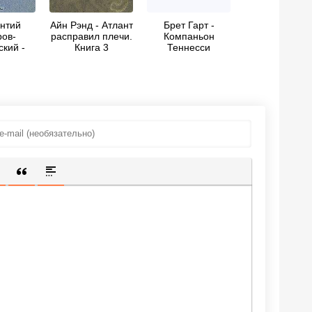
нтий
Айн Рэнд - Атлант
Брет Гарт -
ов-
расправил плечи.
Компаньон
кий -
Книга 3
Теннесси
а и
стика
ИЩЕННУЮ ССЫЛКУ
 СМАЙЛИК
АВКА СКРЫТОГО ТЕКСТА
ВСТАВКА ЦИТАТЫ
ВСТАВКА СПОЙЛЕРА