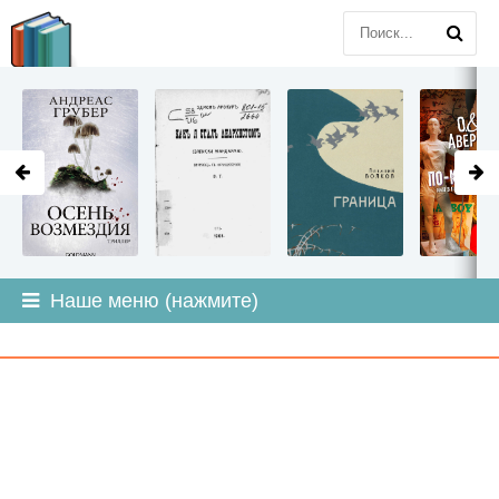
LITMIR
.ORG
Наше меню (нажмите)