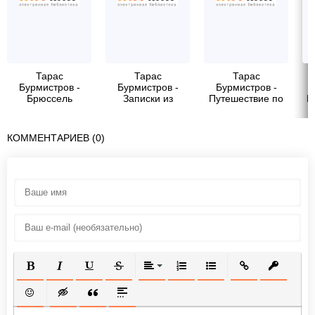
Тарас
Тарас
Тарас
Бурмистров -
Бурмистров -
Бурмистров -
Брюссель
Записки из
Путешествие по
В
Поднебесной
Петербургу
КОММЕНТАРИЕВ (0)
ПОЛУЖИРНЫЙ
КУРСИВ
ПОДЧЕРКНУТЫЙ
ЗАЧЕРКНУТЫЙ
ВЫРАВНИВАНИЕ
НУМЕРОВАННЫЙ СПИСОК
МАРКИРОВАННЫЙ СП
ВСТАВИТЬ ССЫ
ВСТАВИТ
ВСТАВИТЬ СМАЙЛИК
ВСТАВКА СКРЫТОГО ТЕКСТА
ВСТАВКА ЦИТАТЫ
ВСТАВКА СПОЙЛЕРА