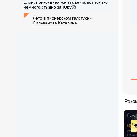
Блин, прикольная же эта книга вот только
немного стыдно за Юру🫠
Лето в пионерском галстуке -
Сильванова Катерина
Реко