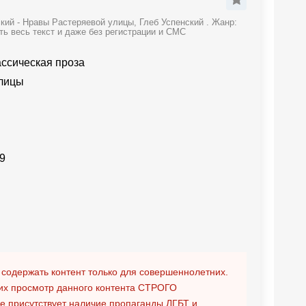
кий - Нравы Растеряевой улицы, Глеб Успенский . Жанр:
ть весь текст и даже без регистрации и СМС
ассическая проза
лицы
9
 содержать контент только для совершеннолетних.
х просмотр данного контента
СТРОГО
ге присутствует наличие пропаганды ЛГБТ и