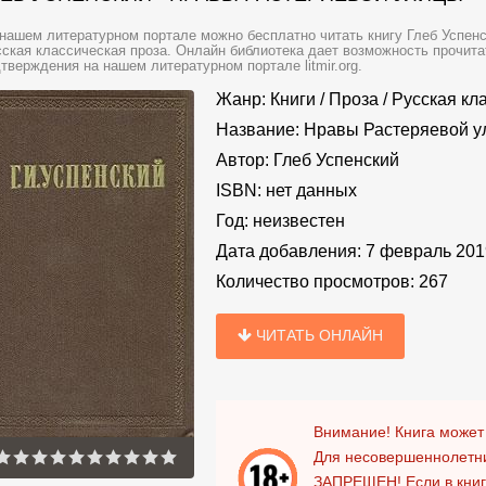
нашем литературном портале можно бесплатно читать книгу Глеб Успенс
ская классическая проза. Онлайн библиотека дает возможность прочита
тверждения на нашем литературном портале litmir.org.
Жанр:
Книги
/
Проза
/
Русская кл
Название:
Нравы Растеряевой у
Автор:
Глеб Успенский
ISBN:
нет данных
Год:
неизвестен
Дата добавления:
7 февраль 201
Количество просмотров:
267
ЧИТАТЬ ОНЛАЙН
Внимание! Книга может
Для несовершеннолетни
ЗАПРЕЩЕН!
Если в кни