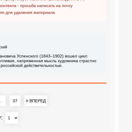
контента - просьба написать на почту
om
для удаления материала
ский
ановича Успенского (1843–1902) вошел цикл
пытливая, напряженная мысль художника страстно
российской действительностью.
..
37
ВПЕРЕД
у: