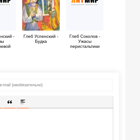
нский -
Глеб Успенский -
Глеб Соколов -
вы
Будка
Ужасы
яевой
перистальтики
цы
ИЩЕННУЮ ССЫЛКУ
 СМАЙЛИК
АВКА СКРЫТОГО ТЕКСТА
ВСТАВКА ЦИТАТЫ
ВСТАВКА СПОЙЛЕРА