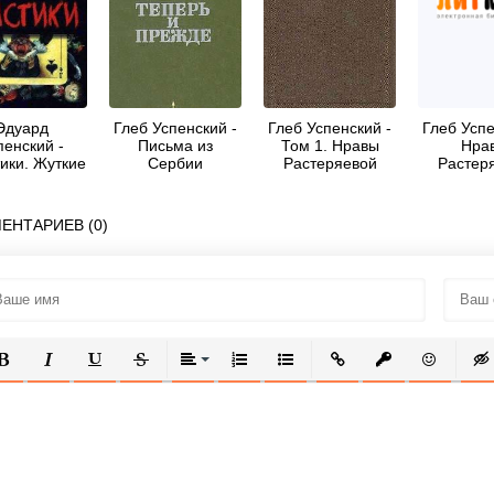
Эдуард
Глеб Успенский -
Глеб Успенский -
Глеб Успе
пенский -
Письма из
Том 1. Нравы
Нра
ики. Жуткие
Сербии
Растеряевой
Растер
истории
улицы
ули
ЕНТАРИЕВ (0)
ОЛУЖИРНЫЙ
КУРСИВ
ПОДЧЕРКНУТЫЙ
ЗАЧЕРКНУТЫЙ
ВЫРАВНИВАНИЕ
НУМЕРОВАННЫЙ СПИСОК
МАРКИРОВАННЫЙ СПИСОК
ВСТАВИТЬ ССЫЛКУ
ВСТАВИТЬ ЗАЩ
ВСТАВИТЬ
ВСТ