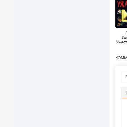
Ус
Ужаст
КОММ
П