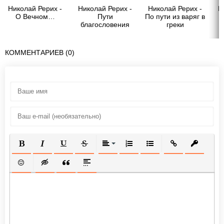
Николай Рерих -
Николай Рерих -
Николай Рерих -
Н
О Вечном…
Пути
По пути из варяг в
благословения
греки
(сборник)
КОММЕНТАРИЕВ (0)
ПОЛУЖИРНЫЙ
КУРСИВ
ПОДЧЕРКНУТЫЙ
ЗАЧЕРКНУТЫЙ
ВЫРАВНИВАНИЕ
НУМЕРОВАННЫЙ СПИСОК
МАРКИРОВАННЫЙ СП
ВСТАВИТЬ ССЫ
ВСТАВИТ
ВСТАВИТЬ СМАЙЛИК
ВСТАВКА СКРЫТОГО ТЕКСТА
ВСТАВКА ЦИТАТЫ
ВСТАВКА СПОЙЛЕРА