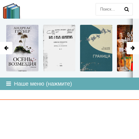
LITMIR
.ORG
Наше меню (нажмите)