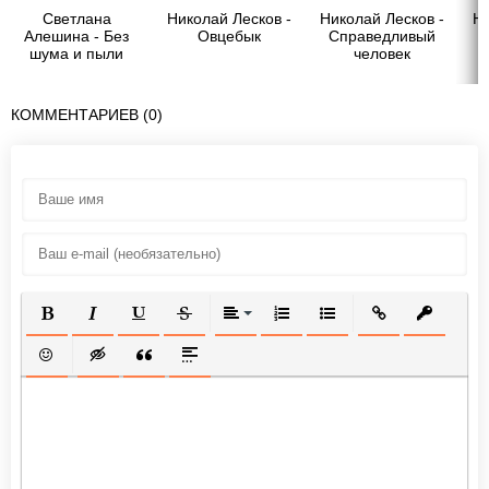
Светлана
Николай Лесков -
Николай Лесков -
Ни
Алешина - Без
Овцебык
Справедливый
шума и пыли
человек
(сборник)
КОММЕНТАРИЕВ (0)
ПОЛУЖИРНЫЙ
КУРСИВ
ПОДЧЕРКНУТЫЙ
ЗАЧЕРКНУТЫЙ
ВЫРАВНИВАНИЕ
НУМЕРОВАННЫЙ СПИСОК
МАРКИРОВАННЫЙ СП
ВСТАВИТЬ ССЫ
ВСТАВИТ
ВСТАВИТЬ СМАЙЛИК
ВСТАВКА СКРЫТОГО ТЕКСТА
ВСТАВКА ЦИТАТЫ
ВСТАВКА СПОЙЛЕРА