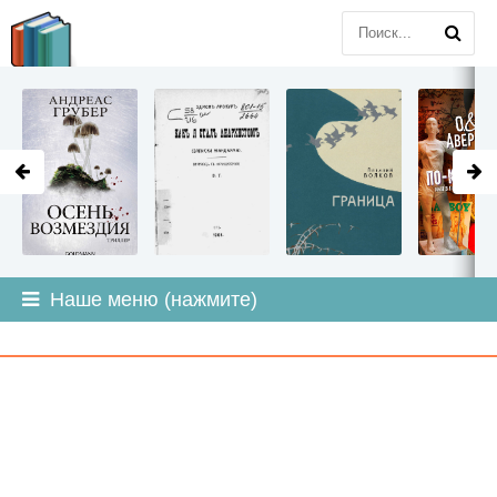
LITMIR
.ORG
Наше меню (нажмите)