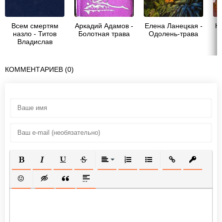
Всем смертям
Аркадий Адамов -
Елена Ланецкая -
Ю
назло - Титов
Болотная трава
Одолень-трава
Владислав
Андреевич
КОММЕНТАРИЕВ (0)
ПОЛУЖИРНЫЙ
КУРСИВ
ПОДЧЕРКНУТЫЙ
ЗАЧЕРКНУТЫЙ
ВЫРАВНИВАНИЕ
НУМЕРОВАННЫЙ СПИСОК
МАРКИРОВАННЫЙ СП
ВСТАВИТЬ ССЫ
ВСТАВИТ
ВСТАВИТЬ СМАЙЛИК
ВСТАВКА СКРЫТОГО ТЕКСТА
ВСТАВКА ЦИТАТЫ
ВСТАВКА СПОЙЛЕРА