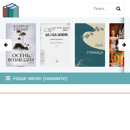
LITMIR
.ORG
Наше меню (нажмите)