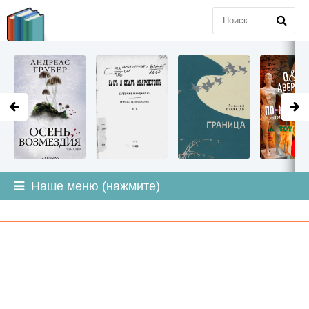
LITMIR
.ORG
Наше меню (нажмите)