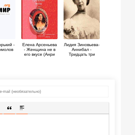
рький -
Елена Арсеньева
Лидия Зиновьева-
омолов
- Женщина не в
Аннибал -
его вкусе (Анри
Тридцать три
Матисс – Лидия
урода
Делекторская)
ИЩЕННУЮ ССЫЛКУ
 СМАЙЛИК
АВКА СКРЫТОГО ТЕКСТА
ВСТАВКА ЦИТАТЫ
ВСТАВКА СПОЙЛЕРА