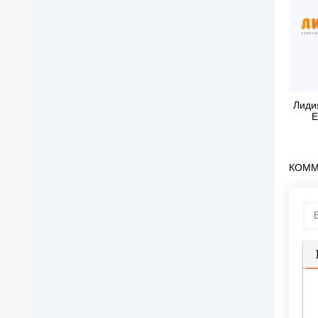
Лиди
Е
КОММ
П