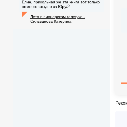
Блин, прикольная же эта книга вот только
немного стыдно за Юру🫠
Лето в пионерском галстуке -
Сильванова Катерина
Реко