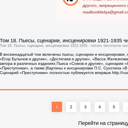
другого, запрещенного 
readbookfedya@gmail.c
Том 18. Пьесы, сценарии, инсценировки 1921-1935 ч
Том 18. Пьесы, сценарии, инсценировки 1921-1935 - читать бесплатно он
В восемнадцатый том включены пьесы, сценарии и инсценировки, 
«Егор Булычов и другие», «Достигаев и другие», «Васса Железнов
автора в различных изданиях.Пьеса «Сомов и другие», сценарии «С
«Преступники», а также [Картины к инсценировке П.С. Сухотина «В
Сценарий «Преступники» полностью публикуется впервые.http://ruslit
1
2
3
4
5
.
Перейти на страниц