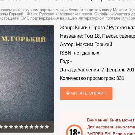
нашем литературном портале можно бесплатно читать книгу Максим Горьк
сим Горький . Жанр: Русская классическая проза. Онлайн библиотека да
истрации и СМС подтверждения на нашем литературном портале litmir.or
Жанр:
Книги
/
Проза
/
Русская кл
Название:
Том 18. Пьесы, сцена
Автор:
Максим Горький
ISBN:
нет данных
Год:
-
Дата добавления:
7 февраль 201
Количество просмотров:
331
ЧИТАТЬ ОНЛАЙН
Внимание! Книга может
Для несовершеннолетни
ЗАПРЕЩЕН!
Если в кни