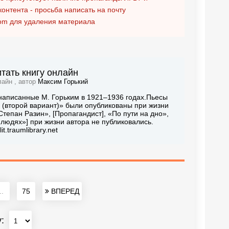
контента - просьба написать на почту
om
для удаления материала
итать книгу онлайн
лайн , автор
Максим Горький
написанные М. Горьким в 1921–1936 годах.Пьесы
а (второй вариант)» были опубликованы при жизни
тепан Разин», [Пропагандист], «По пути на дно»,
 людях»] при жизни автора не публиковались.
.traumlibrary.net
..
75
ВПЕРЕД
у: