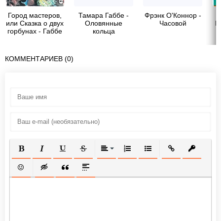
Город мастеров,
Тамара Габбе -
Фрэнк О'Коннор -
Т
или Сказка о двух
Оловянные
Часовой
Г
горбунах - Габбе
кольца
Тамара
Григорьевна
КОММЕНТАРИЕВ (0)
ПОЛУЖИРНЫЙ
КУРСИВ
ПОДЧЕРКНУТЫЙ
ЗАЧЕРКНУТЫЙ
ВЫРАВНИВАНИЕ
НУМЕРОВАННЫЙ СПИСОК
МАРКИРОВАННЫЙ СП
ВСТАВИТЬ ССЫ
ВСТАВИТ
ВСТАВИТЬ СМАЙЛИК
ВСТАВКА СКРЫТОГО ТЕКСТА
ВСТАВКА ЦИТАТЫ
ВСТАВКА СПОЙЛЕРА