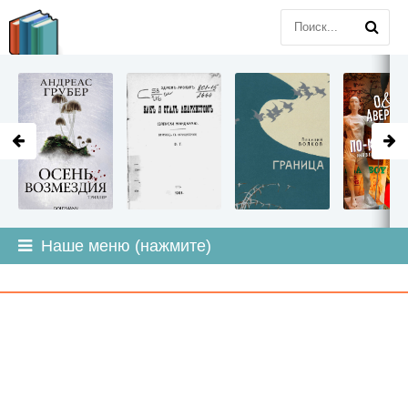
LITMIR
.ORG
Наше меню (нажмите)