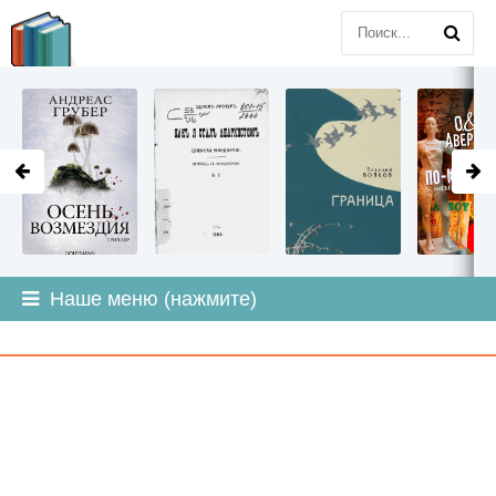
LITMIR
.ORG
Наше меню (нажмите)