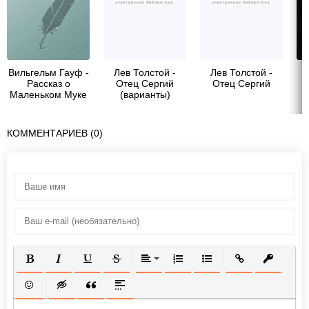
Вильгельм Гауф -
Лев Толстой -
Лев Толстой -
Рассказ о
Отец Сергий
Отец Сергий
Маленьком Муке
(варианты)
КОММЕНТАРИЕВ (0)
ПОЛУЖИРНЫЙ
КУРСИВ
ПОДЧЕРКНУТЫЙ
ЗАЧЕРКНУТЫЙ
ВЫРАВНИВАНИЕ
НУМЕРОВАННЫЙ СПИСОК
МАРКИРОВАННЫЙ СП
ВСТАВИТЬ ССЫ
ВСТАВИТ
ВСТАВИТЬ СМАЙЛИК
ВСТАВКА СКРЫТОГО ТЕКСТА
ВСТАВКА ЦИТАТЫ
ВСТАВКА СПОЙЛЕРА