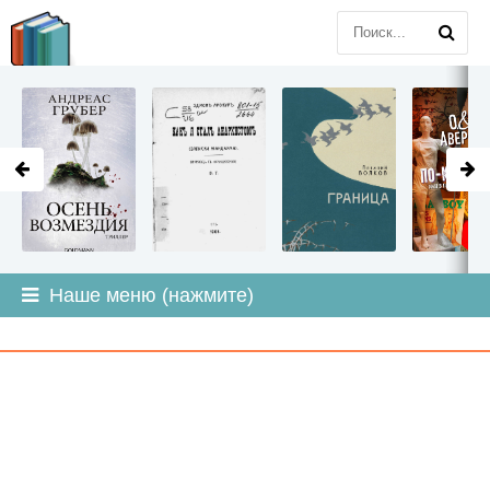
LITMIR
.ORG
Наше меню (нажмите)