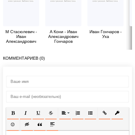
М Стасюлевич -
А Кони - Иван
Иван Гончаров -
И
Иван
Александрович
Уха
Александрович
Гончаров
Гончаров
КОММЕНТАРИЕВ (0)
ПОЛУЖИРНЫЙ
КУРСИВ
ПОДЧЕРКНУТЫЙ
ЗАЧЕРКНУТЫЙ
ВЫРАВНИВАНИЕ
НУМЕРОВАННЫЙ СПИСОК
МАРКИРОВАННЫЙ СП
ВСТАВИТЬ ССЫ
ВСТАВИТ
ВСТАВИТЬ СМАЙЛИК
ВСТАВКА СКРЫТОГО ТЕКСТА
ВСТАВКА ЦИТАТЫ
ВСТАВКА СПОЙЛЕРА