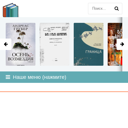
LITMIR
.ORG
Наше меню (нажмите)