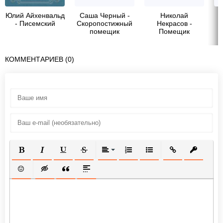
Юлий Айхенвальд
Саша Черный -
Николай
И
- Писемский
Скоропостижный
Некрасов -
помещик
Помещик
двадцати трех
душ
КОММЕНТАРИЕВ (0)
ПОЛУЖИРНЫЙ
КУРСИВ
ПОДЧЕРКНУТЫЙ
ЗАЧЕРКНУТЫЙ
ВЫРАВНИВАНИЕ
НУМЕРОВАННЫЙ СПИСОК
МАРКИРОВАННЫЙ СП
ВСТАВИТЬ ССЫ
ВСТАВИТ
ВСТАВИТЬ СМАЙЛИК
ВСТАВКА СКРЫТОГО ТЕКСТА
ВСТАВКА ЦИТАТЫ
ВСТАВКА СПОЙЛЕРА