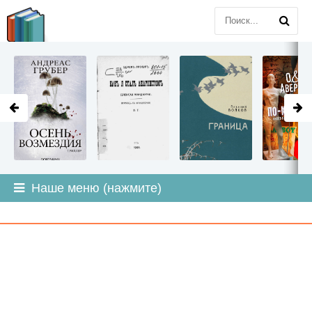
LITMIR
.ORG
Наше меню (нажмите)