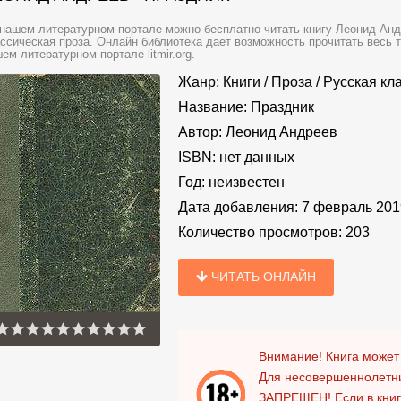
нашем литературном портале можно бесплатно читать книгу Леонид Анд
ссическая проза. Онлайн библиотека дает возможность прочитать весь 
ем литературном портале litmir.org.
Жанр:
Книги
/
Проза
/
Русская кл
Название:
Праздник
Автор:
Леонид Андреев
ISBN:
нет данных
Год:
неизвестен
Дата добавления:
7 февраль 201
Количество просмотров:
203
ЧИТАТЬ ОНЛАЙН
Внимание! Книга может
Для несовершеннолетни
ЗАПРЕЩЕН!
Если в кни