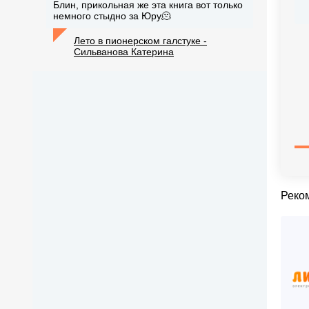
Блин, прикольная же эта книга вот только
немного стыдно за Юру🫠
Лето в пионерском галстуке -
Сильванова Катерина
Реко