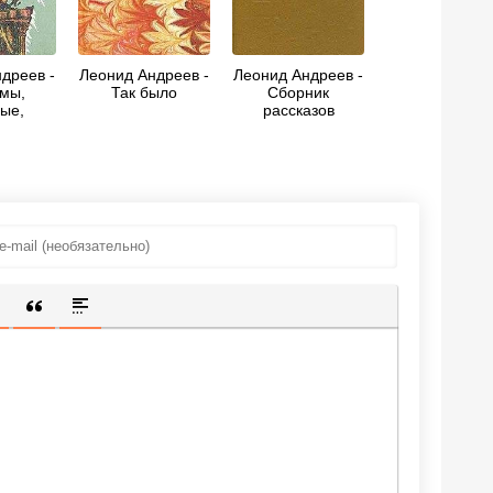
дреев -
Леонид Андреев -
Леонид Андреев -
 мы,
Так было
Сборник
ые,
рассказов
аемся
ИЩЕННУЮ ССЫЛКУ
 СМАЙЛИК
АВКА СКРЫТОГО ТЕКСТА
ВСТАВКА ЦИТАТЫ
ВСТАВКА СПОЙЛЕРА