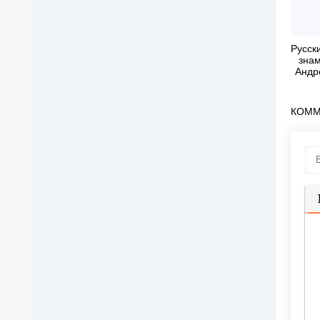
Русск
знам
Андр
Ни
КОММ
П