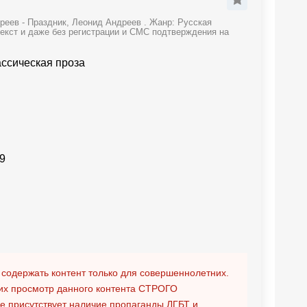
реев - Праздник, Леонид Андреев . Жанр: Русская
текст и даже без регистрации и СМС подтверждения на
ассическая проза
9
 содержать контент только для совершеннолетних.
х просмотр данного контента
СТРОГО
ге присутствует наличие пропаганды ЛГБТ и