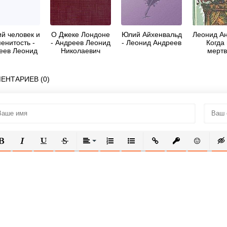
ий человек и
О Джеке Лондоне
Юлий Айхенвальд
Леонид Ан
енитость -
- Андреев Леонид
- Леонид Андреев
Когда
еев Леонид
Николаевич
мертв
колаевич
пробужд
ЕНТАРИЕВ (0)
ОЛУЖИРНЫЙ
КУРСИВ
ПОДЧЕРКНУТЫЙ
ЗАЧЕРКНУТЫЙ
ВЫРАВНИВАНИЕ
НУМЕРОВАННЫЙ СПИСОК
МАРКИРОВАННЫЙ СПИСОК
ВСТАВИТЬ ССЫЛКУ
ВСТАВИТЬ ЗАЩ
ВСТАВИТЬ
ВСТ