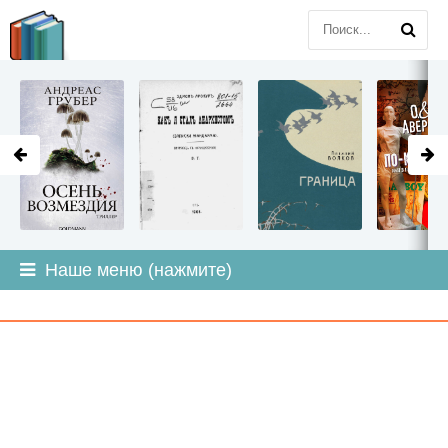
LITMIR
.ORG
Наше меню (нажмите)