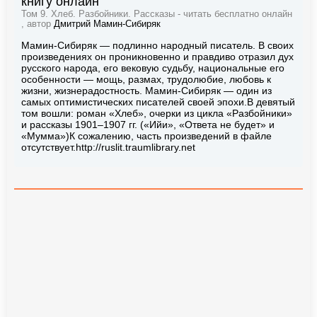
книгу онлайн
Том 9. Хлеб. Разбойники. Рассказы - читать бесплатно онлайн
, автор
Дмитрий Мамин-Сибиряк
Мамин-Сибиряк — подлинно народный писатель. В своих
произведениях он проникновенно и правдиво отразил дух
русского народа, его вековую судьбу, национальные его
особенности — мощь, размах, трудолюбие, любовь к
жизни, жизнерадостность. Мамин-Сибиряк — один из
самых оптимистических писателей своей эпохи.В девятый
том вошли: роман «Хлеб», очерки из цикла «Разбойники»
и рассказы 1901–1907 гг. («Ийи», «Ответа не будет» и
«Мумма»)К сожалению, часть произведений в файле
отсутствует.http://ruslit.traumlibrary.net