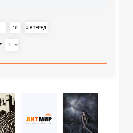
..
10
ВПЕРЕД
у: