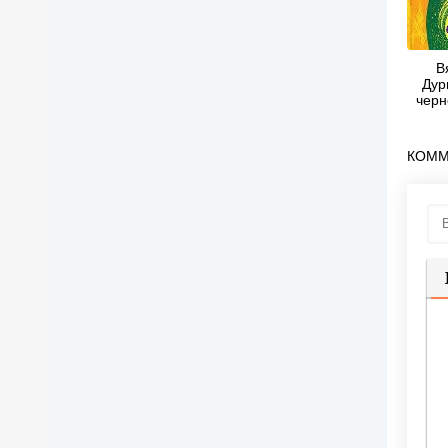
В
Дур
черн
КОММ
П