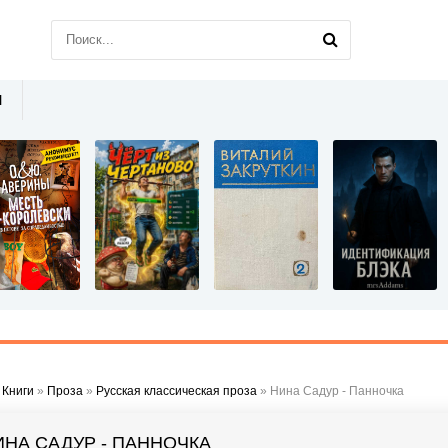
Ы
»
Книги
»
Проза
»
Русская классическая проза
» Нина Садур - Панночка
ИНА САДУР - ПАННОЧКА