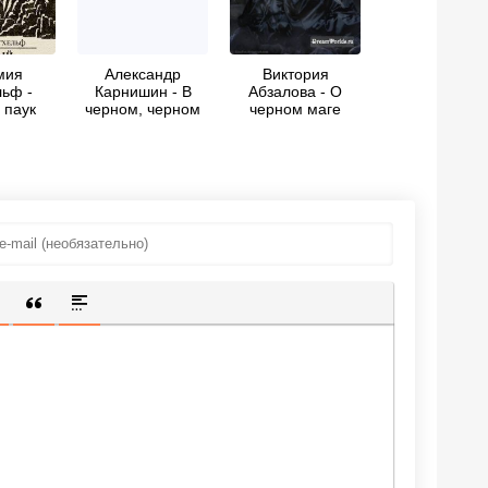
мия
Александр
Виктория
льф -
Карнишин - В
Абзалова - О
 паук
черном, черном
черном маге
городе…
замолвите слово
ИЩЕННУЮ ССЫЛКУ
 СМАЙЛИК
АВКА СКРЫТОГО ТЕКСТА
ВСТАВКА ЦИТАТЫ
ВСТАВКА СПОЙЛЕРА