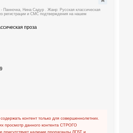
- Панночка, Нина Садур . Жанр: Русская классическая
без регистрации и СМС подтверждения на нашем
ассическая проза
9
 содержать контент только для совершеннолетних.
х просмотр данного контента
СТРОГО
ге присутствует наличие пропаганды ЛГБТ и