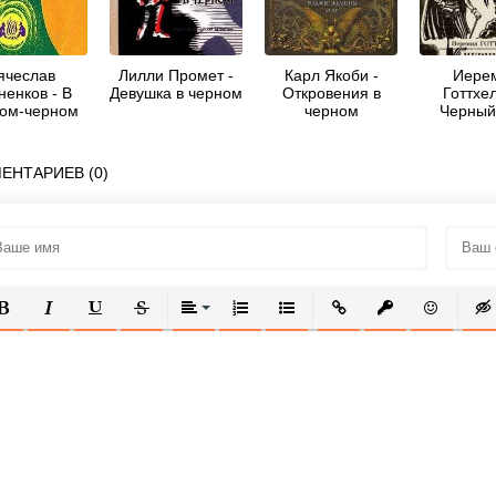
ячеслав
Лилли Промет -
Карл Якоби -
Иере
ненков - В
Девушка в черном
Откровения в
Готтхе
ом-черном
черном
Черный
городе
ЕНТАРИЕВ (0)
ОЛУЖИРНЫЙ
КУРСИВ
ПОДЧЕРКНУТЫЙ
ЗАЧЕРКНУТЫЙ
ВЫРАВНИВАНИЕ
НУМЕРОВАННЫЙ СПИСОК
МАРКИРОВАННЫЙ СПИСОК
ВСТАВИТЬ ССЫЛКУ
ВСТАВИТЬ ЗАЩ
ВСТАВИТЬ
ВСТ