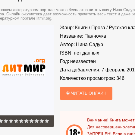
нашем литературном портале можно бесплатно читать книгу Нина Садур 
за. Онлайн библиотека дает возможность прочитать весь текст и даже 
ературном портале litmir.org.
Жанр:
Книги
/
Проза
/
Русская кл
Название:
Панночка
Автор:
Нина Садур
ISBN:
нет данных
Год:
неизвестен
Дата добавления:
7 февраль 201
Количество просмотров:
346
ЧИТАТЬ ОНЛАЙН
Внимание! Книга может
Для несовершеннолетни
ЗАПРЕЩЕН!
Если в кни