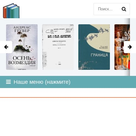
LITMIR
.ORG
Наше меню (нажмите)