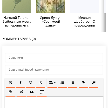
Николай Гоголь -
Ирина Лунгу -
Михаил
Выбранные места
«Свет моей
Щербатов - О
из переписки с
души»
повреждении
друзьями
нравов в России
КОММЕНТАРИЕВ (0)
ПОЛУЖИРНЫЙ
КУРСИВ
ПОДЧЕРКНУТЫЙ
ЗАЧЕРКНУТЫЙ
ВЫРАВНИВАНИЕ
НУМЕРОВАННЫЙ СПИСОК
МАРКИРОВАННЫЙ СП
ВСТАВИТЬ ССЫ
ВСТАВИТ
ВСТАВИТЬ СМАЙЛИК
ВСТАВКА СКРЫТОГО ТЕКСТА
ВСТАВКА ЦИТАТЫ
ВСТАВКА СПОЙЛЕРА