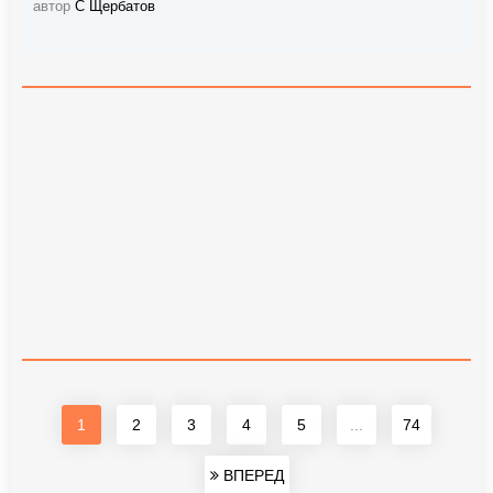
автор
С Щербатов
1
2
3
4
5
...
74
ВПЕРЕД