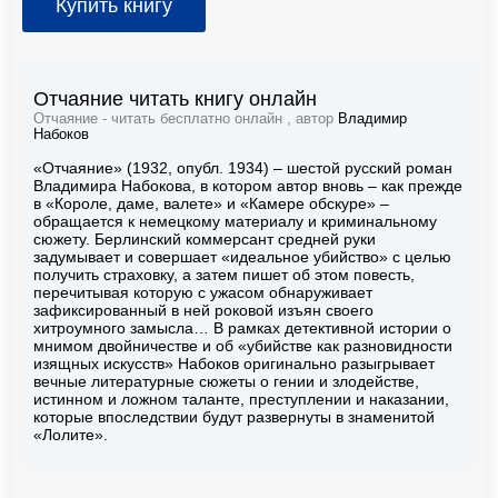
Купить книгу
Отчаяние читать книгу онлайн
Отчаяние - читать бесплатно онлайн , автор
Владимир
Набоков
«Отчаяние» (1932, опубл. 1934) – шестой русский роман
Владимира Набокова, в котором автор вновь – как прежде
в «Короле, даме, валете» и «Камере обскуре» –
обращается к немецкому материалу и криминальному
сюжету. Берлинский коммерсант средней руки
задумывает и совершает «идеальное убийство» с целью
получить страховку, а затем пишет об этом повесть,
перечитывая которую с ужасом обнаруживает
зафиксированный в ней роковой изъян своего
хитроумного замысла… В рамках детективной истории о
мнимом двойничестве и об «убийстве как разновидности
изящных искусств» Набоков оригинально разыгрывает
вечные литературные сюжеты о гении и злодействе,
истинном и ложном таланте, преступлении и наказании,
которые впоследствии будут развернуты в знаменитой
«Лолите».