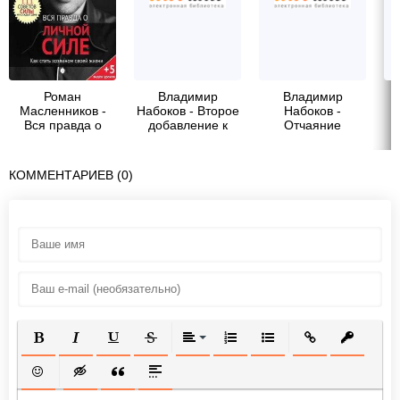
Роман
Владимир
Владимир
Масленников -
Набоков - Второе
Набоков -
Вся правда о
добавление к
Отчаяние
личной силе. Как
&quot;Дару&quot;
стать хозяином
своей жизни
КОММЕНТАРИЕВ (0)
ПОЛУЖИРНЫЙ
КУРСИВ
ПОДЧЕРКНУТЫЙ
ЗАЧЕРКНУТЫЙ
ВЫРАВНИВАНИЕ
НУМЕРОВАННЫЙ СПИСОК
МАРКИРОВАННЫЙ СП
ВСТАВИТЬ ССЫ
ВСТАВИТ
ВСТАВИТЬ СМАЙЛИК
ВСТАВКА СКРЫТОГО ТЕКСТА
ВСТАВКА ЦИТАТЫ
ВСТАВКА СПОЙЛЕРА