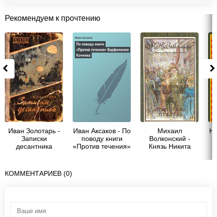
Рекомендуем к прочтению
Иван Золотарь -
Иван Аксаков - По
Михаил
Ни
Записки
поводу книги
Волконский -
десантника
«Против течения»
Князь Никита
Варфоломея
Федорович
Кочнева
КОММЕНТАРИЕВ (0)