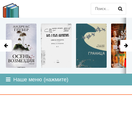
LITMIR
.ORG
Наше меню (нажмите)