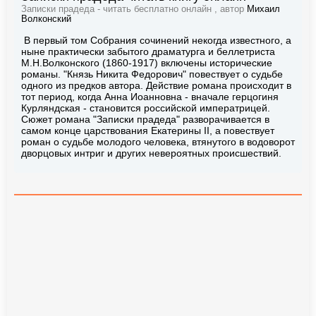
Записки прадеда - читать бесплатно онлайн , автор
Михаил
Волконский
В первый том Собрания сочинений некогда известного, а
ныне практически забытого драматурга и беллетриста
М.Н.Волконского (1860-1917) включены исторические
романы. "Князь Никита Федорович" повествует о судьбе
одного из предков автора. Действие романа происходит в
тот период, когда Анна Иоанновна - вначале герцогиня
Курляндская - становится российской императрицей.
Сюжет романа "Записки прадеда" разворачивается в
самом конце царствования Екатерины II, а повествует
роман о судьбе молодого человека, втянутого в водоворот
дворцовых интриг и других невероятных происшествий.