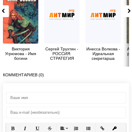
Виктория
Сергей Трухтин -
Инесса Волкова -
Ай
Угрюмова - Имя
РОССИЯ:
Идеальная
ра
богини
СТРАТЕГИЯ
секретарша
СИЛЫ
КОММЕНТАРИЕВ (0)