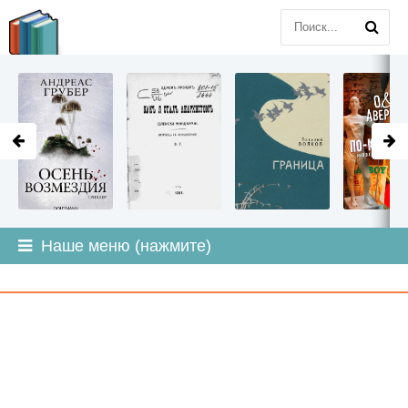
LITMIR
.ORG
Наше меню (нажмите)