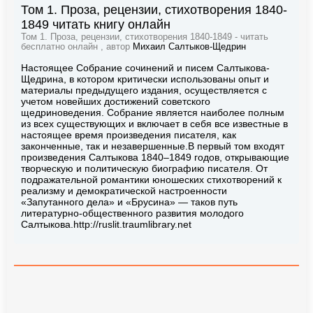
Том 1. Проза, рецензии, стихотворения 1840-
1849 читать книгу онлайн
Том 1. Проза, рецензии, стихотворения 1840-1849 - читать
бесплатно онлайн , автор
Михаил Салтыков-Щедрин
Настоящее Собрание сочинений и писем Салтыкова-
Щедрина, в котором критически использованы опыт и
материалы предыдущего издания, осуществляется с
учетом новейших достижений советского
щедриноведения. Собрание является наиболее полным
из всех существующих и включает в себя все известные в
настоящее время произведения писателя, как
законченные, так и незавершенные.В первый том входят
произведения Салтыкова 1840–1849 годов, открывающие
творческую и политическую биографию писателя. От
подражательной романтики юношеских стихотворений к
реализму и демократической настроенности
«Запутанного дела» и «Брусина» — таков путь
литературно-общественного развития молодого
Салтыкова.http://ruslit.traumlibrary.net