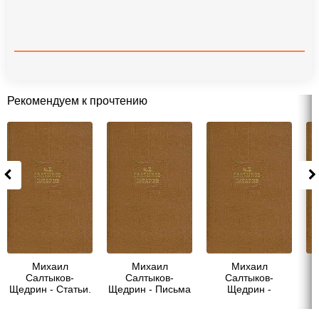
Рекомендуем к прочтению
Михаил
Михаил
Михаил
Салтыков-
Салтыков-
Салтыков-
Щедрин - Статьи.
Щедрин - Письма
Щедрин -
Журнальная
о провинции
Пестрые письма
полемика
[