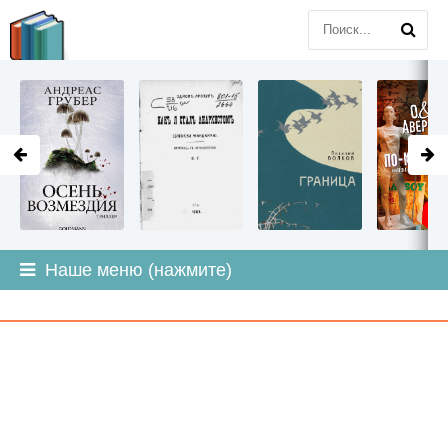
LITMIR
.ORG
Наше меню (нажмите)