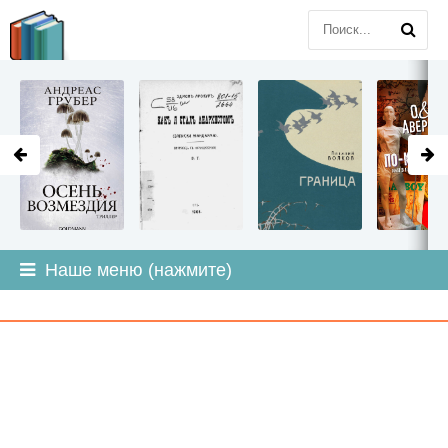
LITMIR
.ORG
Наше меню (нажмите)