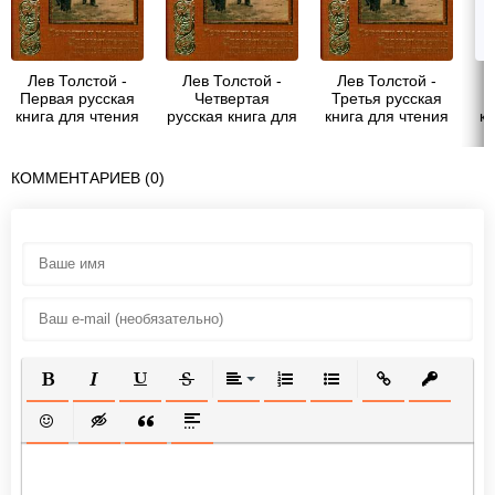
Лев Толстой -
Лев Толстой -
Лев Толстой -
Первая русская
Четвертая
Третья русская
В
книга для чтения
русская книга для
книга для чтения
кн
чтения
КОММЕНТАРИЕВ (0)
ПОЛУЖИРНЫЙ
КУРСИВ
ПОДЧЕРКНУТЫЙ
ЗАЧЕРКНУТЫЙ
ВЫРАВНИВАНИЕ
НУМЕРОВАННЫЙ СПИСОК
МАРКИРОВАННЫЙ СП
ВСТАВИТЬ ССЫ
ВСТАВИТ
ВСТАВИТЬ СМАЙЛИК
ВСТАВКА СКРЫТОГО ТЕКСТА
ВСТАВКА ЦИТАТЫ
ВСТАВКА СПОЙЛЕРА