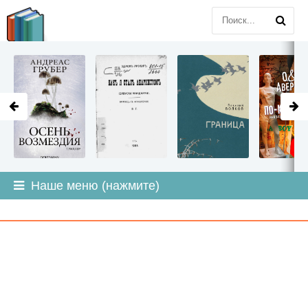
LITMIR
.ORG
Наше меню (нажмите)