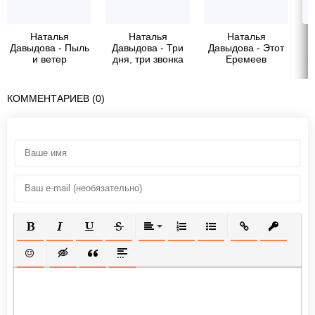
Наталья
Наталья
Наталья
Давыдова - Пыль
Давыдова - Три
Давыдова - Этот
и ветер
дня, три звонка
Еремеев
Ф
КОММЕНТАРИЕВ (0)
ПОЛУЖИРНЫЙ
КУРСИВ
ПОДЧЕРКНУТЫЙ
ЗАЧЕРКНУТЫЙ
ВЫРАВНИВАНИЕ
НУМЕРОВАННЫЙ СПИСОК
МАРКИРОВАННЫЙ СП
ВСТАВИТЬ ССЫ
ВСТАВИТ
ВСТАВИТЬ СМАЙЛИК
ВСТАВКА СКРЫТОГО ТЕКСТА
ВСТАВКА ЦИТАТЫ
ВСТАВКА СПОЙЛЕРА