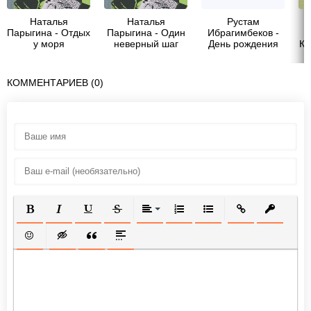
Наталья
Наталья
Рустам
Парыгина - Отдых
Парыгина - Один
Ибрагимбеков -
у моря
неверный шаг
День рождения
Ко
КОММЕНТАРИЕВ (0)
ПОЛУЖИРНЫЙ
КУРСИВ
ПОДЧЕРКНУТЫЙ
ЗАЧЕРКНУТЫЙ
ВЫРАВНИВАНИЕ
НУМЕРОВАННЫЙ СПИСОК
МАРКИРОВАННЫЙ СП
ВСТАВИТЬ ССЫ
ВСТАВИТ
ВСТАВИТЬ СМАЙЛИК
ВСТАВКА СКРЫТОГО ТЕКСТА
ВСТАВКА ЦИТАТЫ
ВСТАВКА СПОЙЛЕРА