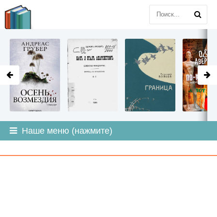
LITMIR
.ORG
Наше меню (нажмите)