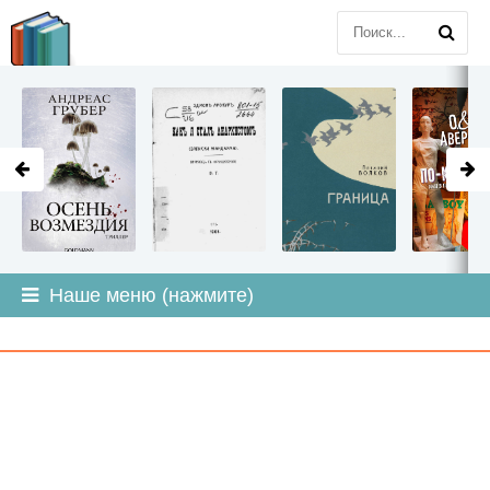
LITMIR
.ORG
Наше меню (нажмите)