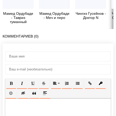
Мамед Ордубади
Мамед Ордубади
Чингиз Гусейнов -
Чи
- Тавриз
- Меч и перо
Доктор N
С
туманный
КОММЕНТАРИЕВ (0)
ПОЛУЖИРНЫЙ
КУРСИВ
ПОДЧЕРКНУТЫЙ
ЗАЧЕРКНУТЫЙ
ВЫРАВНИВАНИЕ
НУМЕРОВАННЫЙ СПИСОК
МАРКИРОВАННЫЙ СП
ВСТАВИТЬ ССЫ
ВСТАВИТ
ВСТАВИТЬ СМАЙЛИК
ВСТАВКА СКРЫТОГО ТЕКСТА
ВСТАВКА ЦИТАТЫ
ВСТАВКА СПОЙЛЕРА