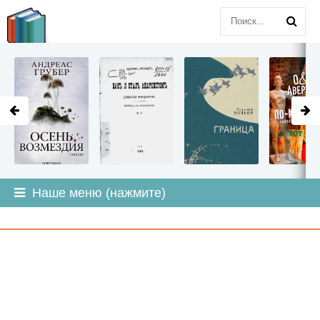
LITMIR
.ORG
Наше меню (нажмите)