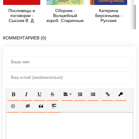
Пословицы и
Сборник -
Катерина
поговорки -
Волшебный
Берсеньева -
Сысоев В. Д.
короб. Старинные
Русские
русские
пословицы и
пословицы,
поговорки
поговорки,
КОММЕНТАРИЕВ (0)
загадки
ПОЛУЖИРНЫЙ
КУРСИВ
ПОДЧЕРКНУТЫЙ
ЗАЧЕРКНУТЫЙ
ВЫРАВНИВАНИЕ
НУМЕРОВАННЫЙ СПИСОК
МАРКИРОВАННЫЙ СП
ВСТАВИТЬ ССЫ
ВСТАВИТ
ВСТАВИТЬ СМАЙЛИК
ВСТАВКА СКРЫТОГО ТЕКСТА
ВСТАВКА ЦИТАТЫ
ВСТАВКА СПОЙЛЕРА