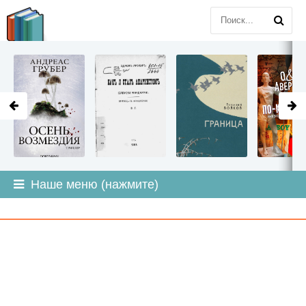
LITMIR
.ORG
Наше меню (нажмите)