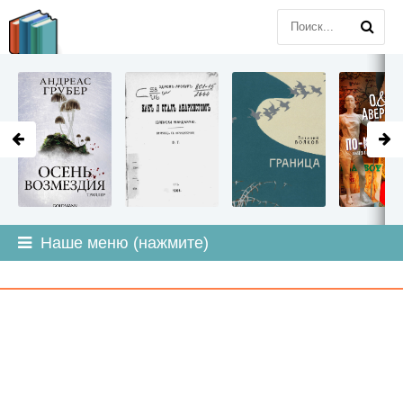
LITMIR
.ORG
Наше меню (нажмите)