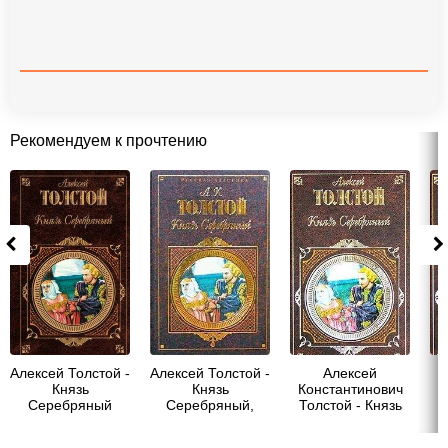
Рекомендуем к прочтению
Алексей Толстой -
Алексей Толстой -
Алексей
Князь
Князь
Константинович
К
Серебряный
Серебряный,
Толстой - Князь
Т
(сборник)
Упырь, Семья
Серебряный
вурдалака
(Сборник)