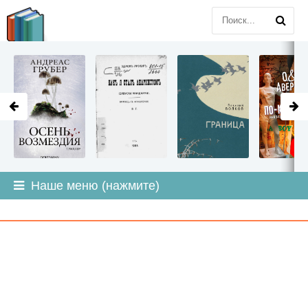
LITMIR
.ORG
Наше меню (нажмите)