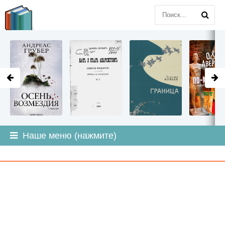
LITMIR
.ORG
Наше меню (нажмите)