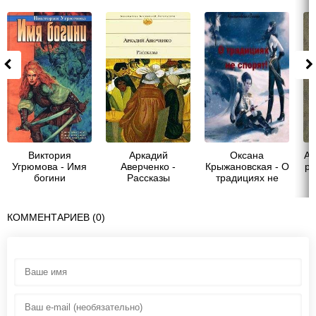
Виктория
Аркадий
Оксана
Ай
Угрюмова - Имя
Аверченко -
Крыжановская - О
ра
богини
Рассказы
традициях не
спорят! (СИ)
КОММЕНТАРИЕВ (0)