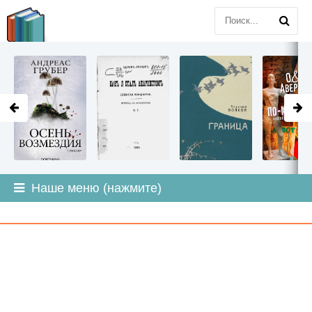
LITMIR
.ORG
Наше меню (нажмите)