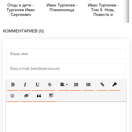
Отцы и дети -
Иван Тургенев -
Иван Тургенев -
И
Тургенев Иван
Племянница
Том 9. Новь.
Сергеевич
Повести и
рассказы 1874-
1877
КОММЕНТАРИЕВ (0)
ПОЛУЖИРНЫЙ
КУРСИВ
ПОДЧЕРКНУТЫЙ
ЗАЧЕРКНУТЫЙ
ВЫРАВНИВАНИЕ
НУМЕРОВАННЫЙ СПИСОК
МАРКИРОВАННЫЙ СП
ВСТАВИТЬ ССЫ
ВСТАВИТ
ВСТАВИТЬ СМАЙЛИК
ВСТАВКА СКРЫТОГО ТЕКСТА
ВСТАВКА ЦИТАТЫ
ВСТАВКА СПОЙЛЕРА