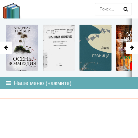
LITMIR
.ORG
Наше меню (нажмите)