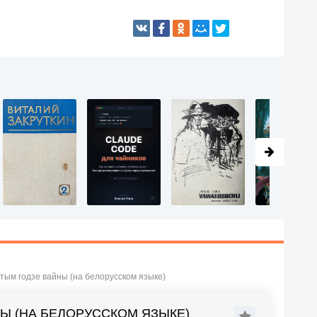
тым годзе вайны (на белорусском языке)
Ы (НА БЕЛОРУССКОМ ЯЗЫКЕ)