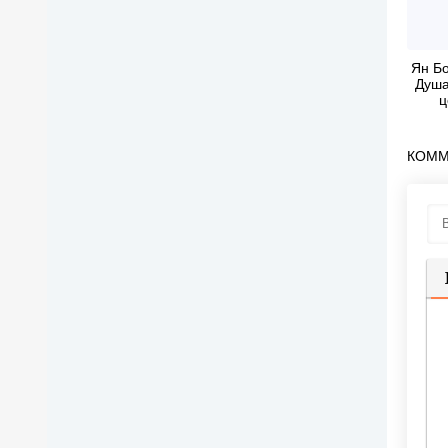
Ян Б
Душа
ц
бел
КОММ
П