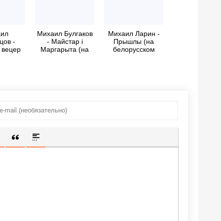
ил
Михаил Булгаков
Михаил Ларин -
цов -
- Майстар i
Прышлы (на
 вецер
Маргарыта (на
белорусском
русском
белорусском
языке)
е)
языке)
ИЩЕННУЮ ССЫЛКУ
 СМАЙЛИК
АВКА СКРЫТОГО ТЕКСТА
ВСТАВКА ЦИТАТЫ
ВСТАВКА СПОЙЛЕРА