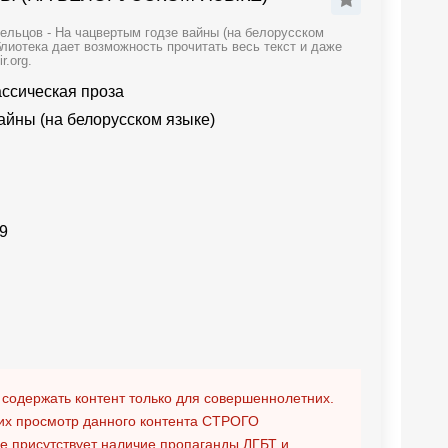
ельцов - На чацвертым годзе вайны (на белорусском
лиотека дает возможность прочитать весь текст и даже
.org.
ассическая проза
айны (на белорусском языке)
9
 содержать контент только для совершеннолетних.
х просмотр данного контента
СТРОГО
ге присутствует наличие пропаганды ЛГБТ и