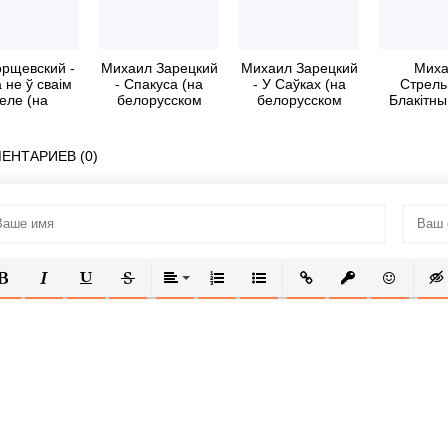
орщевский -
Михаил Зарецкий
Михаил Зарецкий
Миха
 не ў сваiм
- Спакуса (на
- У Саўках (на
Стрель
еле (на
белорусском
белорусском
Блакiтны
орусском
языке)
языке)
(на бело
языке)
язык
ЕНТАРИЕВ (0)
ОЛУЖИРНЫЙ
КУРСИВ
ПОДЧЕРКНУТЫЙ
ЗАЧЕРКНУТЫЙ
ВЫРАВНИВАНИЕ
НУМЕРОВАННЫЙ СПИСОК
МАРКИРОВАННЫЙ СПИСОК
ВСТАВИТЬ ССЫЛКУ
ВСТАВИТЬ ЗАЩ
ВСТАВИТЬ
ВСТ