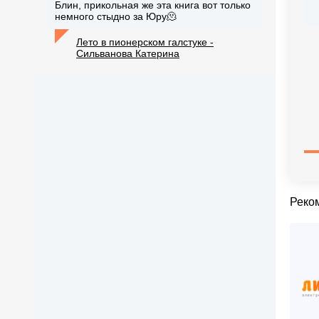
Блин, прикольная же эта книга вот только
немного стыдно за Юру🫠
Лето в пионерском галстуке -
Сильванова Катерина
Реко