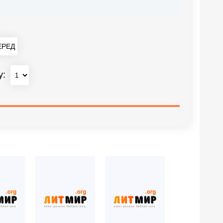
РЕД
у: