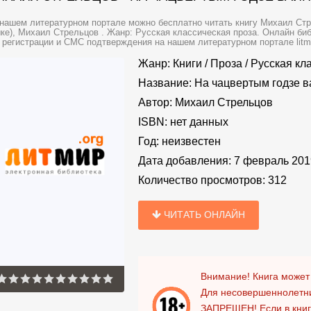
нашем литературном портале можно бесплатно читать книгу Михаил Стр
ке), Михаил Стрельцов . Жанр: Русская классическая проза. Онлайн биб
 регистрации и СМС подтверждения на нашем литературном портале litmir
Жанр:
Книги
/
Проза
/
Русская кл
Название:
На чацвертым годзе в
Автор:
Михаил Стрельцов
ISBN:
нет данных
Год:
неизвестен
Дата добавления:
7 февраль 201
Количество просмотров:
312
ЧИТАТЬ ОНЛАЙН
Внимание! Книга может
Для несовершеннолетни
ЗАПРЕЩЕН!
Если в кни