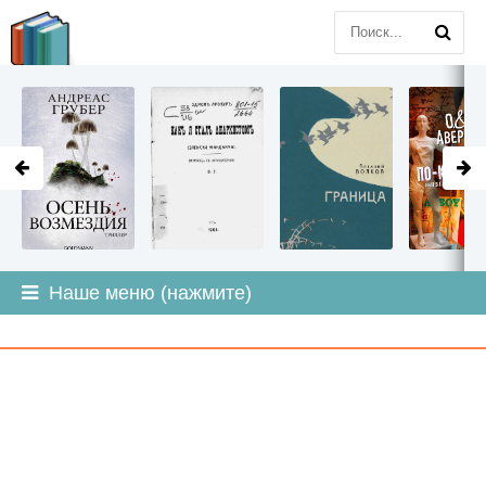
LITMIR
.ORG
Наше меню (нажмите)