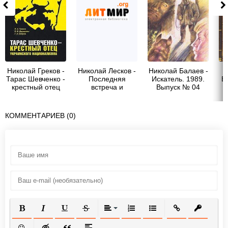
Николай Греков -
Николай Лесков -
Николай Балаев -
Тарас Шевченко -
Последняя
Искатель. 1989.
Б
крестный отец
встреча и
Выпуск № 04
украинского
последняя
национализма
разлука с
Шевченко
КОММЕНТАРИЕВ (0)
ПОЛУЖИРНЫЙ
КУРСИВ
ПОДЧЕРКНУТЫЙ
ЗАЧЕРКНУТЫЙ
ВЫРАВНИВАНИЕ
НУМЕРОВАННЫЙ СПИСОК
МАРКИРОВАННЫЙ СП
ВСТАВИТЬ ССЫ
ВСТАВИТ