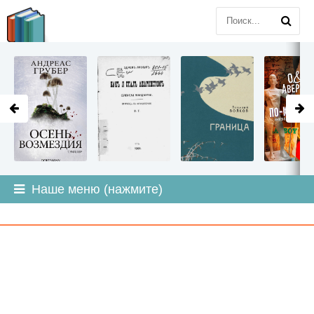
LITMIR
.ORG
Наше меню (нажмите)