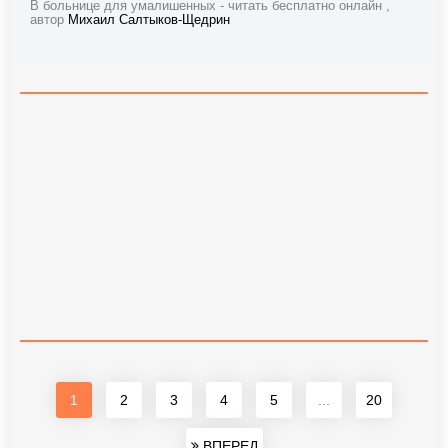
В больнице для умалишенных - читать бесплатно онлайн ,
автор
Михаил Салтыков-Щедрин
1
2
3
4
5
...
20
ВПЕРЕД