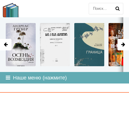
LITMIR
.ORG
Наше меню (нажмите)