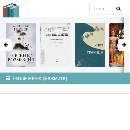
LITMIR
.ORG
Наше меню (нажмите)