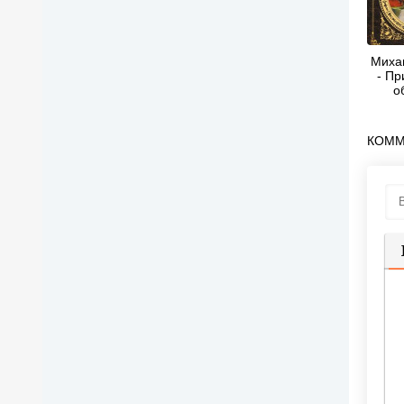
Миха
- Пр
о
(
КОММ
П