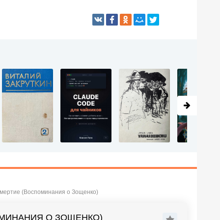
смертие (Воспоминания о Зощенко)
ОМИНАНИЯ О ЗОЩЕНКО)