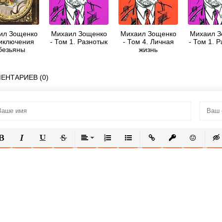
ил Зощенко
Михаил Зощенко
Михаил Зощенко
Михаил З
иключения
- Том 1. Разнотык
- Том 4. Личная
- Том 1. 
безьяны
жизнь
сборник)
ЕНТАРИЕВ (0)
ОЛУЖИРНЫЙ
КУРСИВ
ПОДЧЕРКНУТЫЙ
ЗАЧЕРКНУТЫЙ
ВЫРАВНИВАНИЕ
НУМЕРОВАННЫЙ СПИСОК
МАРКИРОВАННЫЙ СПИСОК
ВСТАВИТЬ ССЫЛКУ
ВСТАВИТЬ ЗАЩ
ВСТАВИТЬ
ВСТ