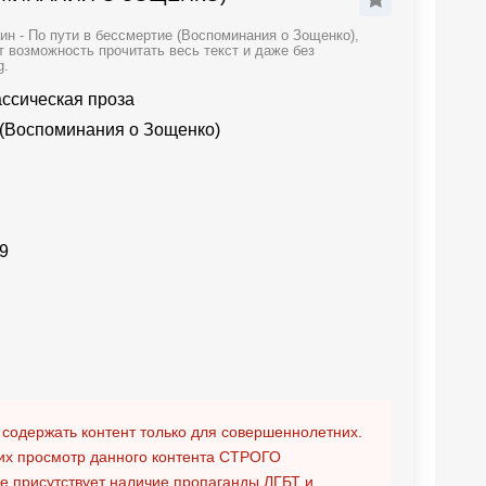
н - По пути в бессмертие (Воспоминания о Зощенко),
 возможность прочитать весь текст и даже без
g.
ассическая проза
 (Воспоминания о Зощенко)
9
 содержать контент только для совершеннолетних.
х просмотр данного контента
СТРОГО
ге присутствует наличие пропаганды ЛГБТ и