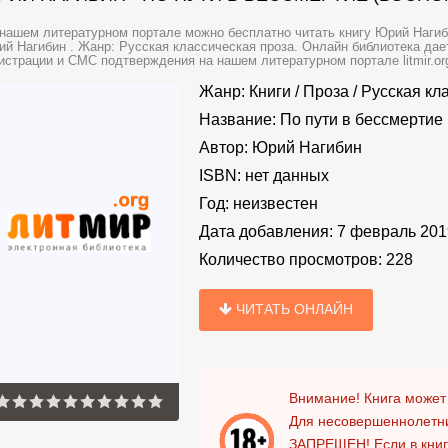
нашем литературном портале можно бесплатно читать книгу Юрий Нагиби
й Нагибин . Жанр: Русская классическая проза. Онлайн библиотека дает
истрации и СМС подтверждения на нашем литературном портале litmir.or
Жанр:
Книги
/
Проза
/
Русская кл
Название:
По пути в бессмертие
Автор:
Юрий Нагибин
ISBN:
нет данных
Год:
неизвестен
Дата добавления:
7 февраль 201
Количество просмотров:
228
ЧИТАТЬ ОНЛАЙН
Внимание! Книга может
Для несовершеннолетни
ЗАПРЕЩЕН!
Если в кни