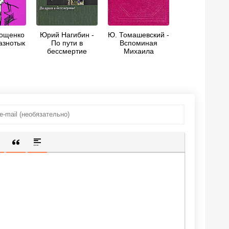
ощенко
Юрий Нагибин -
Ю. Томашевский -
Разнотык
По пути в
Вспоминая
бессмертие
Михаила
Зощенко
ИЩЕННУЮ ССЫЛКУ
 СМАЙЛИК
АВКА СКРЫТОГО ТЕКСТА
ВСТАВКА ЦИТАТЫ
ВСТАВКА СПОЙЛЕРА