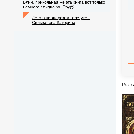
Блин, прикольная же эта книга вот только
немного стыдно за Юру🫠
Лето в пионерском галстуке -
Сильванова Катерина
Реко