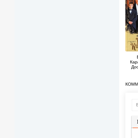
Кар
До
Ми
КОММ
П