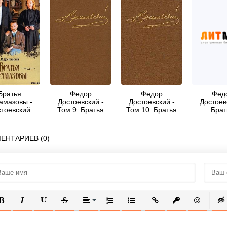
Братья
Федор
Федор
Фед
амазовы -
Достоевский -
Достоевский -
Достоев
стоевский
Том 9. Братья
Том 10. Братья
Брат
Федор
Карамазовы
Карамазовы.
Карама
хайлович
Неоконченное
ЕНТАРИЕВ (0)
ОЛУЖИРНЫЙ
КУРСИВ
ПОДЧЕРКНУТЫЙ
ЗАЧЕРКНУТЫЙ
ВЫРАВНИВАНИЕ
НУМЕРОВАННЫЙ СПИСОК
МАРКИРОВАННЫЙ СПИСОК
ВСТАВИТЬ ССЫЛКУ
ВСТАВИТЬ ЗАЩ
ВСТАВИТЬ
ВСТ