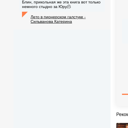
Блин, прикольная же эта книга вот только
немного стыдно за Юру🫠
Лето в пионерском галстуке -
Сильванова Катерина
Реко