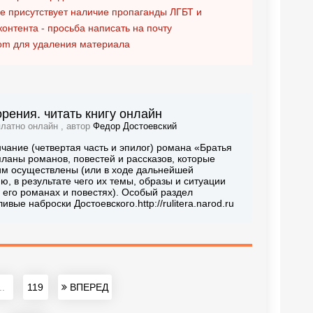
ге присутствует наличие пропаганды ЛГБТ и
контента - просьба написать на почту
om
для удаления материала
рения. читать книгу онлайн
платно онлайн , автор
Федор Достоевский
чание (четвертая часть и эпилог) романа «Братья
планы романов, повестей и рассказов, которые
 им осуществлены (или в ходе дальнейшей
 в результате чего их темы, образы и ситуации
его романах и повестях). Особый раздел
ые наброски Достоевского.http://rulitera.narod.ru
..
119
ВПЕРЕД