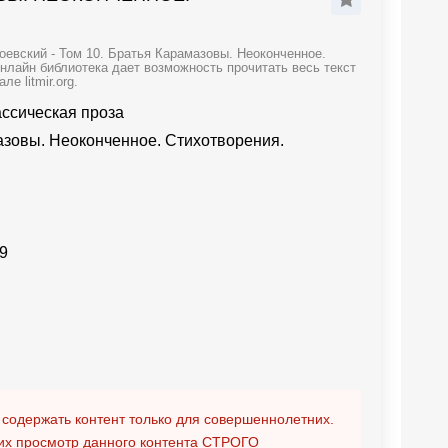
евский - Том 10. Братья Карамазовы. Неоконченное.
нлайн библиотека дает возможность прочитать весь текст
 litmir.org.
ассическая проза
азовы. Неоконченное. Стихотворения.
9
 содержать контент только для совершеннолетних.
х просмотр данного контента
СТРОГО