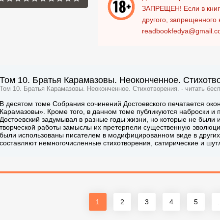
ЗАПРЕЩЕН!
Если в кни
другого, запрещенного 
readbookfedya@gmail.c
Том 10. Братья Карамазовы. Неоконченное. Стихотво
Том 10. Братья Карамазовы. Неоконченное. Стихотворения. - читать бес
В десятом томе Собрания сочинений Достоевского печатается окон
Карамазовы». Кроме того, в данном томе публикуются наброски и 
Достоевский задумывал в разные годы жизни, но которые не были
творческой работы замыслы их претерпели существенную эволюцию,
были использованы писателем в модифицированном виде в других 
составляют немногочисленные стихотворения, сатирические и шутлив
1
2
3
4
5
.