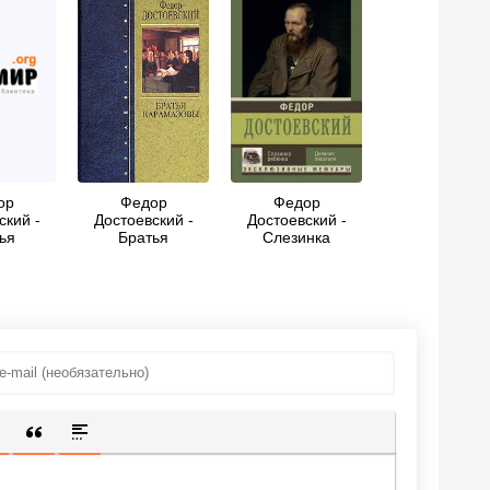
ор
Федор
Федор
ский -
Достоевский -
Достоевский -
ья
Братья
Слезинка
зовы
Карамазовы
ребенка. Дневник
писателя
ИЩЕННУЮ ССЫЛКУ
 СМАЙЛИК
АВКА СКРЫТОГО ТЕКСТА
ВСТАВКА ЦИТАТЫ
ВСТАВКА СПОЙЛЕРА