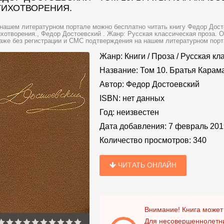
ТИХОТВОРЕНИЯ.
нашем литературном портале можно бесплатно читать книгу Федор Досто
хотворения., Федор Достоевский . Жанр: Русская классическая проза. О
аже без регистрации и СМС подтверждения на нашем литературном портале
Жанр:
Книги
/
Проза
/
Русская кл
Название:
Том 10. Братья Карам
Автор:
Федор Достоевский
ISBN:
нет данных
Год:
неизвестен
Дата добавления:
7 февраль 201
Количество просмотров:
340
ЧИТАТЬ ОНЛАЙН
Внимание! Книга может
Для несовершеннолетни