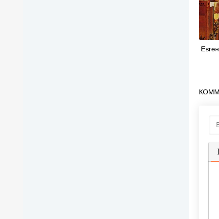
Евге
КОММ
П