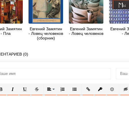
ний Замятин
Евгений Замятин
Евгений Замятин
Евгений 
- Пла
- Ловец человеков
- Ловец человеков
- Л
(сборник)
ЕНТАРИЕВ (0)
ОЛУЖИРНЫЙ
КУРСИВ
ПОДЧЕРКНУТЫЙ
ЗАЧЕРКНУТЫЙ
ВЫРАВНИВАНИЕ
НУМЕРОВАННЫЙ СПИСОК
МАРКИРОВАННЫЙ СПИСОК
ВСТАВИТЬ ССЫЛКУ
ВСТАВИТЬ ЗАЩ
ВСТАВИТЬ
ВСТ