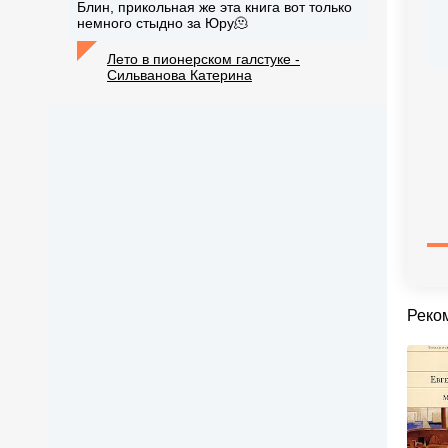
Блин, прикольная же эта книга вот только
немного стыдно за Юру🫠
Лето в пионерском галстуке -
Сильванова Катерина
Реко