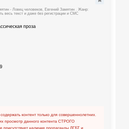
ятин - Ловец человеков, Евгений Замятин . Жанр:
ть весь текст и даже без регистрации и СМС
ассическая проза
9
 содержать контент только для совершеннолетних.
х просмотр данного контента
СТРОГО
ге присутствует наличие пропаганды ЛГБТ и