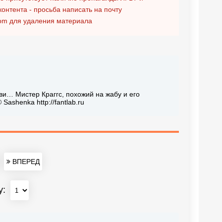
контента - просьба написать на почту
om
для удаления материала
и… Мистер Краггс, похожий на жабу и его
shenka http://fantlab.ru
ВПЕРЕД
у: