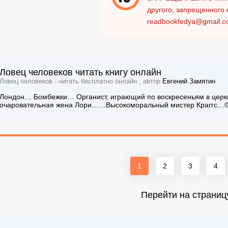
другого, запрещенного 
readbookfedya@gmail.c
Ловец человеков читать книгу онлайн
Ловец человеков - читать бесплатно онлайн , автор
Евгений Замятин
Лондон… Бомбежки… Органист, играющий по воскресеньям в церкв
очаровательная жена Лори……Высокоморальный мистер Краггс…© Sa
1
2
3
4
Перейти на страниц