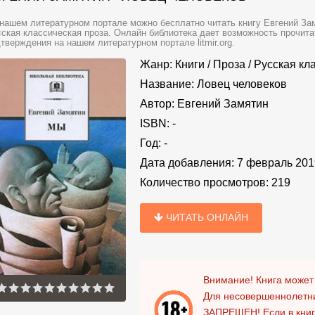
нашем литературном портале можно бесплатно читать книгу Евгений Зам
ская классическая проза. Онлайн библиотека дает возможность прочита
тверждения на нашем литературном портале litmir.org.
Жанр:
Книги
/
Проза
/
Русская кл
Название:
Ловец человеков
Автор:
Евгений Замятин
ISBN:
-
Год:
-
Дата добавления:
7 февраль 201
Количество просмотров:
219
ЧИТАТЬ ОНЛАЙН
Внимание! Книга может
Для несовершеннолетни
ЗАПРЕЩЕН!
Если в кни