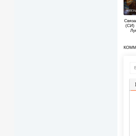
Связа
(СИ)
Лу
КОММ
П