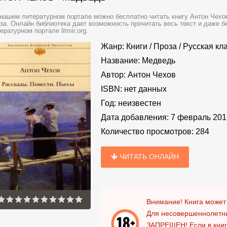
нашем литературном портале можно бесплатно читать книгу Антон Чехов
за. Онлайн библиотека дает возможность прочитать весь текст и даже 
ературном портале litmir.org.
Жанр:
Книги
/
Проза
/
Русская кл
Название:
Медведь
Автор:
Антон Чехов
ISBN:
нет данных
Год:
неизвестен
Дата добавления:
7 февраль 201
Количество просмотров:
284
ЧИТАТЬ ОНЛАЙН
Внимание! Книга может
Для несовершеннолетни
ЗАПРЕЩЕН!
Если в кни