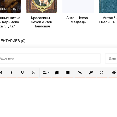
нные нитью
Красавицы -
Антон Чехов -
Антон Ч
 - Каримова
Чехов Антон
Медведь
Пьесы. 18
ка "ЛуКа"
Павлович
"Антоша Чехонте"
ЕНТАРИЕВ (0)
ОЛУЖИРНЫЙ
КУРСИВ
ПОДЧЕРКНУТЫЙ
ЗАЧЕРКНУТЫЙ
ВЫРАВНИВАНИЕ
НУМЕРОВАННЫЙ СПИСОК
МАРКИРОВАННЫЙ СПИСОК
ВСТАВИТЬ ССЫЛКУ
ВСТАВИТЬ ЗАЩ
ВСТАВИТЬ
ВСТ