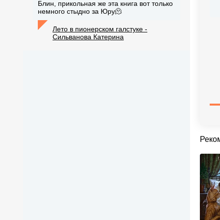
Блин, прикольная же эта книга вот только
немного стыдно за Юру🫠
Лето в пионерском галстуке -
Сильванова Катерина
Реко