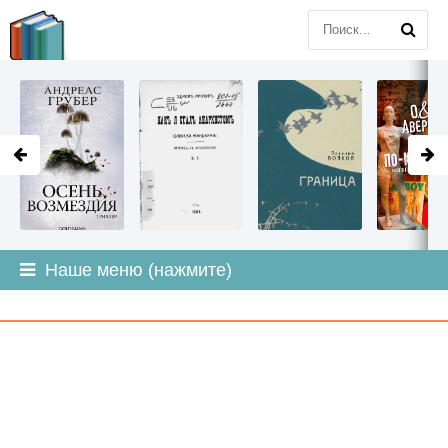
LITMIR
.ORG
Наше меню (нажмите)