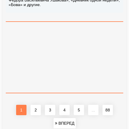
Федора Васильевича Ушакова», «Дневник одной недели»,
«Бова» и другие.
1
2
3
4
5
...
88
ВПЕРЕД