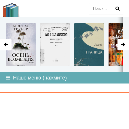
LITMIR
.ORG
Наше меню (нажмите)