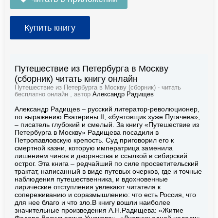
Купить книгу
Путешествие из Петербурга в Москву
(сборник) читать книгу онлайн
Путешествие из Петербурга в Москву (сборник) - читать
бесплатно онлайн , автор
Александр Радищев
Александр Радищев – русский литератор-революционер,
по выражению Екатерины II, «бунтовщик хуже Пугачева»,
– писатель глубокий и смелый. За книгу «Путешествие из
Петербурга в Москву» Радищева посадили в
Петропавловскую крепость. Суд приговорил его к
смертной казни, которую императрица заменила
лишением чинов и дворянства и ссылкой в сибирский
острог. Эта книга – редчайший по силе просветительский
трактат, написанный в виде путевых очерков, где и точные
наблюдения путешественника, и вдохновенные
лирические отступления увлекают читателя к
сопереживанию и соразмышлению: что есть Россия, что
для нее благо и что зло.В книгу вошли наиболее
значительные произведения А.Н.Радищева: «Житие