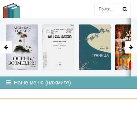
LITMIR
.ORG
Наше меню (нажмите)