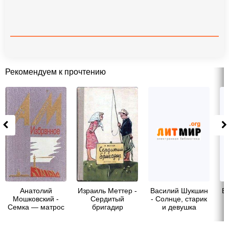
Рекомендуем к прочтению
Анатолий
Израиль Меттер -
Василий Шукшин
В
Мошковский -
Сердитый
- Солнце, старик
Семка — матрос
бригадир
и девушка
на драге