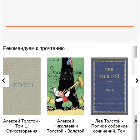
Рекомендуем к прочтению
Алексей Толстой -
Алексей
Лев Толстой -
Ал
Том 1.
Николаевич
Полное собрание
Стихотворения
Толстой - Золотой
сочинений. Том
К
ключик, или
29. Произведения