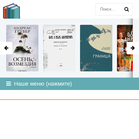
LITMIR
.ORG
Наше меню (нажмите)