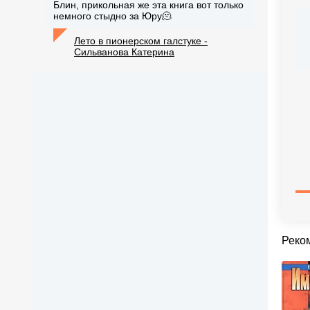
Блин, прикольная же эта книга вот только
немного стыдно за Юру🫠
Лето в пионерском галстуке -
Сильванова Катерина
Реко