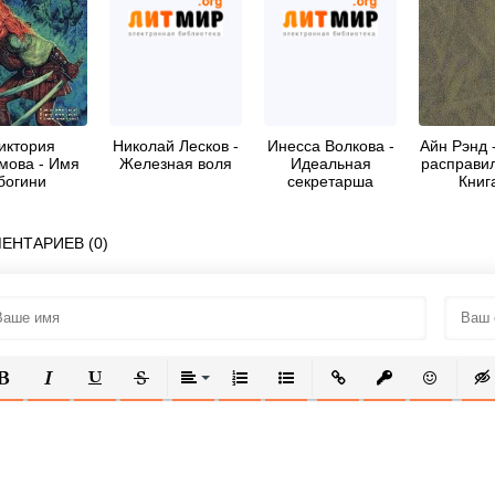
иктория
Николай Лесков -
Инесса Волкова -
Айн Рэнд 
мова - Имя
Железная воля
Идеальная
расправил
богини
секретарша
Книг
ЕНТАРИЕВ (0)
ОЛУЖИРНЫЙ
КУРСИВ
ПОДЧЕРКНУТЫЙ
ЗАЧЕРКНУТЫЙ
ВЫРАВНИВАНИЕ
НУМЕРОВАННЫЙ СПИСОК
МАРКИРОВАННЫЙ СПИСОК
ВСТАВИТЬ ССЫЛКУ
ВСТАВИТЬ ЗАЩ
ВСТАВИТЬ
ВСТ