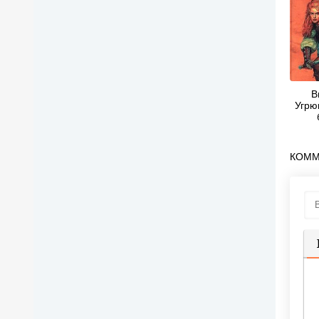
В
Угрю
КОММ
П