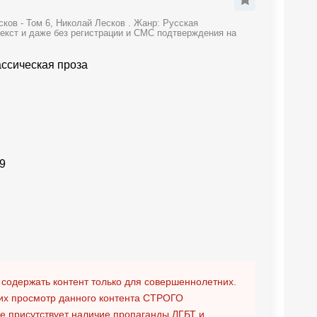
ков - Том 6, Николай Лесков . Жанр: Русская
текст и даже без регистрации и СМС подтверждения на
ассическая проза
9
 содержать контент только для совершеннолетних.
х просмотр данного контента
СТРОГО
ге присутствует наличие пропаганды ЛГБТ и