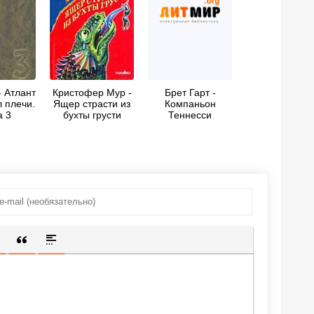
- Атлант
Кристофер Мур -
Брет Гарт -
 плечи.
Ящер страсти из
Компаньон
а 3
бухты грусти
Теннесси
ИЩЕННУЮ ССЫЛКУ
 СМАЙЛИК
АВКА СКРЫТОГО ТЕКСТА
ВСТАВКА ЦИТАТЫ
ВСТАВКА СПОЙЛЕРА