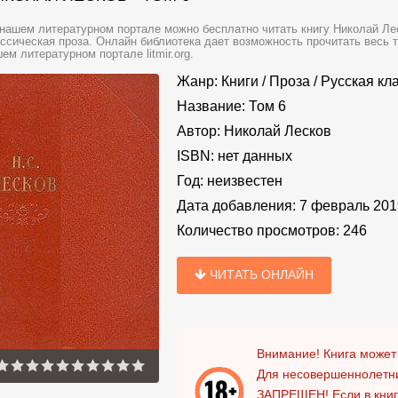
нашем литературном портале можно бесплатно читать книгу Николай Лес
ссическая проза. Онлайн библиотека дает возможность прочитать весь 
ем литературном портале litmir.org.
Жанр:
Книги
/
Проза
/
Русская кл
Название:
Том 6
Автор:
Николай Лесков
ISBN:
нет данных
Год:
неизвестен
Дата добавления:
7 февраль 201
Количество просмотров:
246
ЧИТАТЬ ОНЛАЙН
Внимание! Книга может
Для несовершеннолетни
ЗАПРЕЩЕН!
Если в кни