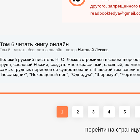
другого, запрещенного 
readbookfedya@gmail.c
Том 6 читать книгу онлайн
Том 6 - читать бесплатно онлайн , автор
Николай Лесков
Великий русский писатель Н. С. Лесков стремился в своем творчес
групп, сословий России, создать многокрасочный, сложный, во мно
самых трудных периодов ее существования. В шестой том вошли п
"Бесстыдник", "Некрещеный поп", "Однодум", "Шерамур", "Чертогон" и 
1
2
3
4
5
.
Перейти на страницу