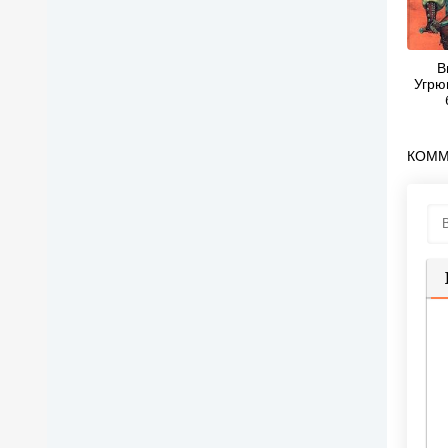
В
Угрю
КОММ
П