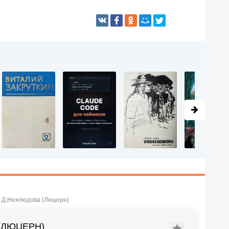
я Д.Нехлюдова (Люцерн)
(ЛЮЦЕРН)