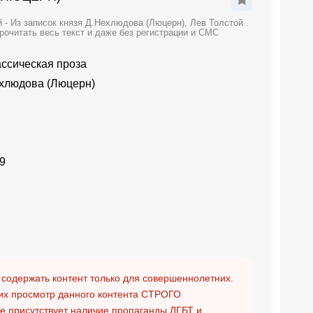
- Из записок князя Д.Нехлюдова (Люцерн), Лев Толстой .
рочитать весь текст и даже без регистрации и СМС
ассическая проза
ехлюдова (Люцерн)
9
 содержать контент только для совершеннолетних.
х просмотр данного контента
СТРОГО
ге присутствует наличие пропаганды ЛГБТ и