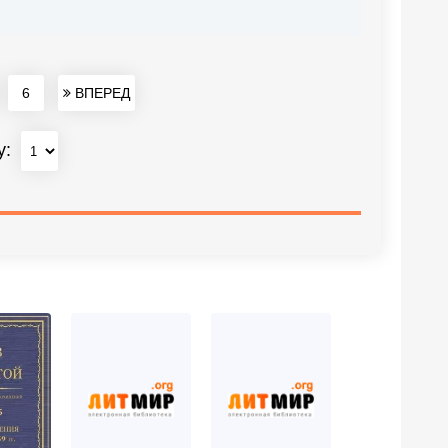
6
ВПЕРЕД
у: