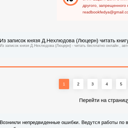
другого, запрещенного 
readbookfedya@gmail.c
Из записок князя Д.Нехлюдова (Люцерн) читать книг
Из записок князя Д.Нехлюдова (Люцерн) - читать бесплатно онлайн , ав
1
2
3
4
5
Перейти на страниц
Возникли непредвиденные ошибки. Ведутся работы по 