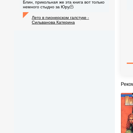
Блин, прикольная же эта книга вот только
немного стыдно за Юру🫠
Лето в пионерском галстуке -
Сильванова Катерина
Реко