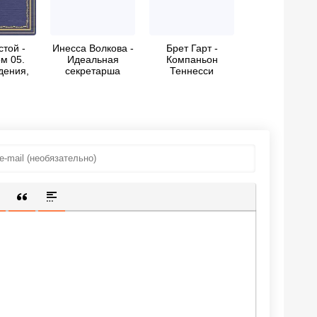
стой -
Инесса Волкова -
Брет Гарт -
м 05.
Идеальная
Компаньон
дения,
секретарша
Теннесси
59 гг.
ИЩЕННУЮ ССЫЛКУ
 СМАЙЛИК
АВКА СКРЫТОГО ТЕКСТА
ВСТАВКА ЦИТАТЫ
ВСТАВКА СПОЙЛЕРА