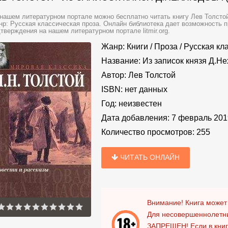
нашем литературном портале можно бесплатно читать книгу Лев Толстой 
р: Русская классическая проза. Онлайн библиотека дает возможность п
тверждения на нашем литературном портале litmir.org.
Жанр:
Книги
/
Проза
/
Русская кл
Название:
Из записок князя Д.Н
Автор:
Лев Толстой
ISBN:
нет данных
Год:
неизвестен
Дата добавления:
7 февраль 201
Количество просмотров:
255
ЧИТАТЬ ОНЛАЙН
Внимание! Книга может
Для несовершеннолетни
ЗАПРЕЩЕН!
Если в кни