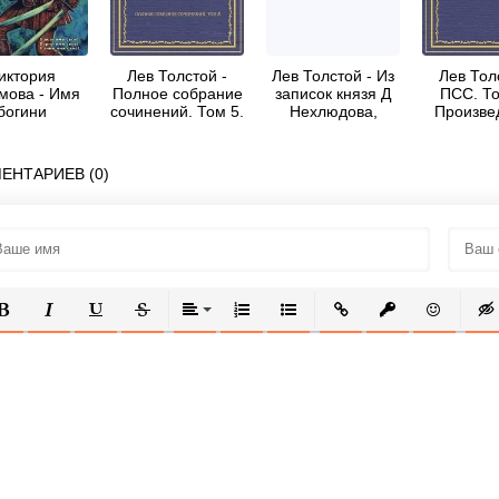
иктория
Лев Толстой -
Лев Толстой - Из
Лев Тол
мова - Имя
Полное собрание
записок князя Д
ПСС. То
богини
сочинений. Том 5.
Нехлюдова,
Произве
Произведения
Люцерн
1856-18
1856–1859 гг. Из
записок князя Д.
ЕНТАРИЕВ (0)
Нехлюдова
ОЛУЖИРНЫЙ
КУРСИВ
ПОДЧЕРКНУТЫЙ
ЗАЧЕРКНУТЫЙ
ВЫРАВНИВАНИЕ
НУМЕРОВАННЫЙ СПИСОК
МАРКИРОВАННЫЙ СПИСОК
ВСТАВИТЬ ССЫЛКУ
ВСТАВИТЬ ЗАЩ
ВСТАВИТЬ
ВСТ