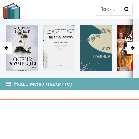
LITMIR
.ORG
Наше меню (нажмите)