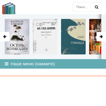
LITMIR
.ORG
Наше меню (нажмите)